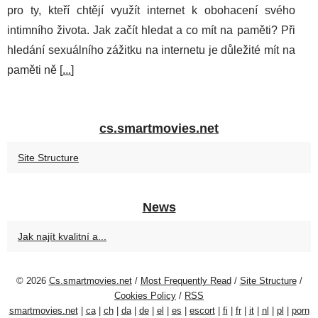
pro ty, kteří chtějí využít internet k obohacení svého
intimního života. Jak začít hledat a co mít na paměti? Při
hledání sexuálního zážitku na internetu je důležité mít na
paměti ně [
...
]
cs.smartmovies.net
Site Structure
News
Jak najít kvalitní a...
© 2026
Cs.smartmovies.net
/
Most Frequently Read
/
Site Structure
/
Cookies Policy
/
RSS
smartmovies.net
|
ca
|
ch
|
da
|
de
|
el
|
es
|
escort
|
fi
|
fr
|
it
|
nl
|
pl
|
porn